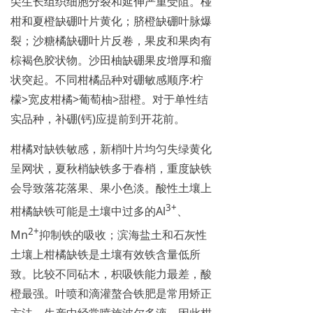
尖生长组织细胞分裂和延伸严重受阻。椪
柑和夏橙缺硼叶片黄化；脐橙缺硼叶脉爆
裂；沙糖橘缺硼叶片反卷，果皮和果肉有
棕褐色胶状物。沙田柚缺硼果皮增厚和瘤
状突起。不同柑橘品种对硼敏感顺序:柠
檬>宽皮柑橘>葡萄柚>甜橙。对于单性结
实品种，补硼(钙)应提前到开花前。
柑橘对缺铁敏感，新梢叶片均匀失绿黄化
呈网状，夏秋梢缺铁多于春梢，重度缺铁
会导致落花落果、果小色淡。酸性土壤上
3
+
柑橘缺铁可能是土壤中过多的Al
、
2+
Mn
抑制铁的吸收；滨海盐土和石灰性
土壤上柑橘缺铁是土壤有效铁含量低所
致。比较不同砧木，枳吸铁能力最差，酸
橙最强。叶喷和滴灌螯合铁肥是常用矫正
方法。生产中经常喷施波尔多液，因此柑