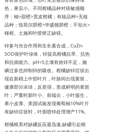
色，果实小。不同柑橘品种对镁敏感顺
序：柚>甜橙>宽皮柑橘；有核品种>无核
品种；纽荷尔脐橙>华盛顿脐橙；不知火>
椪柑。土施和叶喷矫正缺镁。
锌参与光合作用和生长素合成，CuZn-
SOD保护叶绿体，锌提高柑橘抗旱、抗热
和抗病能力。pH<5土壤有效锌不足，施
磷过多也抑制锌的吸收。柑橘缺锌症状出
现在新梢上中部叶片，叶脉间出现黄斑，
健康部分浓绿，反差强，形成鲜明的黄斑
叶；严重时新叶小、前端尖，小叶簇生，
果小皮厚。美国试验发现葡萄柚10%叶片
有缺锌症状时，叶面喷锌处理增产11%。
柑橘根系对缺硼反应最迅速,缺硼引起根