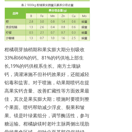
柑橘萌芽抽梢期和果实膨大期分别吸收
33%和66%的钙。81%的钙供地上部生
长,19%的钙供根系生长。南方土壤缺
钙，滴灌淋施不但补钙效果好，还能减轻
铝毒和盐害。对于喷施，幼果期喷钙在提
高果实钙含量、改善贮藏性等方面效果最
佳，其次是果实膨大期；喷施时要喷到整
个果面。喷钙帮助减少浮皮、裂果和皱
果。镁是叶绿素组分，调节酶活性，参与
糖运输。柑橘缺镁时老叶主脉两侧出现肋
骨状黄色区域，但叶尖至基部仍保持绿