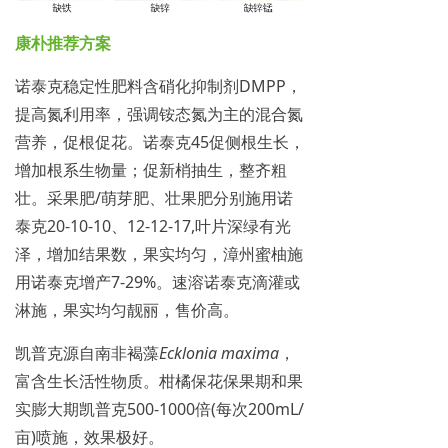
康朴推荐方案
诺泰克稳定性肥料含硝化抑制剂DMPP，
提高氮利用率，强调铵态氮为主的混合氮
营养，促根促花。诺泰克45促侧根生长，
增加根系生物量；促新梢抽生，整齐粗
壮。采果肥/萌芽肥、壮果肥分别施用诺
泰克20-10-10、12-12-17,叶片深绿有光
泽，增加结果数，果实均匀，漳州蜜柚施
用诺泰克增产7-29%。速溶诺泰克滴灌或
淋施，果实均匀靓丽，售价高。
凯普克源自南非褐藻
Ecklonia maxima
，
富含生长活性物质。柑橘保花保果期和果
实膨大期凯普克500-1000倍(每次200mL/
亩)喷施，效果极好。