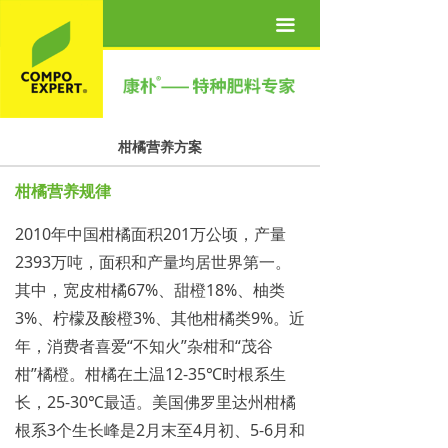
首页
끀
关于我们
产品世界
柑橘营养方案
营养方案
柑橘营养规律
新闻资讯
2010年中国柑橘面积201万公顷，产量
联系我们
2393万吨，面积和产量均居世界第一。
其中，宽皮柑橘67%、甜橙18%、柚类
人才招聘
3%、柠檬及酸橙3%、其他柑橘类9%。近
年，消费者喜爱“不知火”杂柑和“茂谷
柑”橘橙。柑橘在土温12-35℃时根系生
长，25-30℃最适。美国佛罗里达州柑橘
根系3个生长峰是2月末至4月初、5-6月和