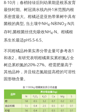
8-10月；春梢转绿后到幼果期是根系发育
最快时期。树冠滴水线内外1米范围内根
系密度最大。柑橘还是亚热带果树中具有
菌根的典型, 当土壤中NH
-N和NO
-N共
4
3
存时,菌根菌丝优先吸收NH
-N。柑橘根
4
系生长最适pH5.5-6.5。
不同柑橘品种果实养分带走量可参考表1
和表2，有研究表明柑橘果实累积氮占全
树总累积氮的20%-27%。橙需肥量高于
其他品种，并且铵态氮能提高橙的可溶性
固形物含量。