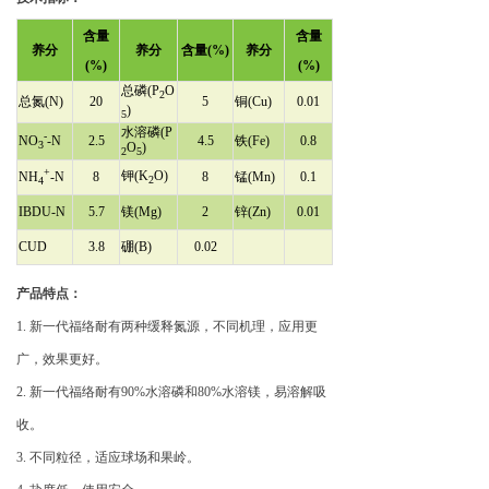
含量
含量
养分
养分
含量
(%)
养分
(%)
(%)
总磷(P
O
2
总氮(N)
20
5
铜(Cu)
0.01
)
5
水溶磷(P
-
NO
-N
2.5
4.5
铁(Fe)
0.8
3
O
)
2
5
+
钾(K
O)
NH
-N
8
8
锰(Mn)
0.1
2
4
IBDU-N
5.7
镁(Mg)
2
锌(Zn)
0.01
CUD
3.8
硼(B)
0.02
产品特点：
1. 新一代福络耐有两种缓释氮源，不同机理，应用更
广，效果更好。
2. 新一代福络耐有90%水溶磷和80%水溶镁，易溶解吸
收。
3. 不同粒径，适应球场和果岭。