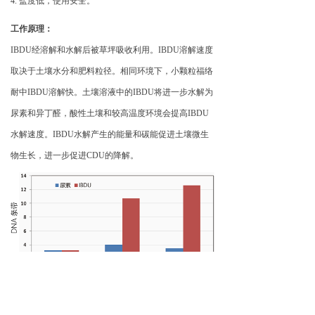
4. 盐度低，使用安全。
工作原理：
IBDU经溶解和水解后被草坪吸收利用。IBDU溶解速度
取决于土壤水分和肥料粒径。相同环境下，小颗粒福络
耐中IBDU溶解快。土壤溶液中的IBDU将进一步水解为
尿素和异丁醛，酸性土壤和较高温度环境会提高IBDU
水解速度。IBDU水解产生的能量和碳能促进土壤微生
物生长，进一步促进CDU的降解。