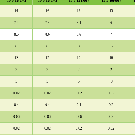
16-8-12(3M)
16-8-12(6M)
16-8-12 (9M)
13-5-18(6M)
16
16
16
13
7.4
7.4
7.4
6
8.6
8.6
8.6
7
8
8
8
5
12
12
12
18
2
2
2
2
5
5
5
8
0.02
0.02
0.02
0.02
0.4
0.4
0.4
0.2
0.06
0.06
0.06
0.06
0.02
0.02
0.02
0.02