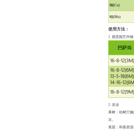
铜(Cu)
钼(Mo)
使用方法：
1. 观赏园艺作物
2. 农业
果树：幼树穴施巴萨克1
次。
蕉苗：和基质混合，巴