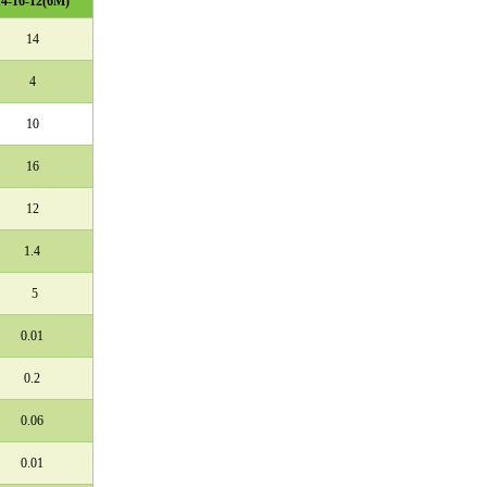
14-16-12(6M)
14
4
10
16
12
1.4
5
0.01
0.2
0.06
0.01