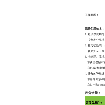
工作原理：
完美包膜技术：
1. 包膜厚度均匀
控制养分释放
2. 颗粒韧性高
颗粒安全，最
3. 抗低温、霜冻
①新型包膜材料
②包膜材料由
4. 养分的释放速
①养分释放与
②每个颗粒都含
养分含量：
养分含量(%)