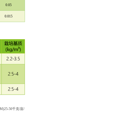
0.05
0.015
M)25-50千克/亩/