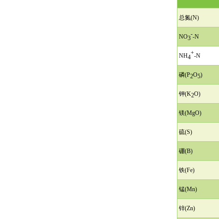
总氮(N)
-
NO
-N
3
+
NH
-N
4
磷(P
O
)
2
5
钾(K
O)
2
镁(MgO)
硫(S)
硼(B)
铁(Fe)
锰(Mn)
锌(Zn)