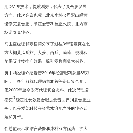
用DMPP技术，提质增效，代表了复合肥发展
方向。此次会议也标志北京华朴公司退出经营
诺泰克复合肥，浙江爱普科技正式接手北方市
场诺泰克业务。
马玉奎经理和零售商分享了过往3年诺泰克在北
方大棚黄瓜番茄、大姜、西瓜、葡萄、樱桃和
苹果等作物推广效果，吸引零售商极大兴趣。
黄中领经理介绍爱普2016年经营肥料总量83万
吨，十多年前就代理销售雅苒等进口复合肥，
但2009年至今没有代理复合肥料。此次代理诺
®
泰克
稳定性长效复合肥是爱普回归到复合肥业
务，也是爱普科技在经营水溶肥之外的业务延
展和升华。
任总监表示将结合爱普和康朴双方优势，扩大