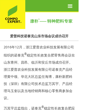
首页
끀
关于我们
产品世界
爱普科技诺泰克山东市场会议成功召开
营养方案
2016年12月，浙江爱普农业科技发展有限公司
新闻资讯
®
组织的诺泰克
稳定性长效复合肥零售商会议在
联系我们
山东青州、昌邑、临沂和安丘市场成功召开。
浙江爱普农业科技发展有限公司诺泰克产品经
人才招聘
理黄中领、华北大区总监任海博，康朴新肥科
技（深圳）有限公司技术总监万其宇、产品经
理马玉奎以及当地经销商和核心零售商参加会
议。
®
万其宇总监指出，诺泰克
稳定性长效复合肥应