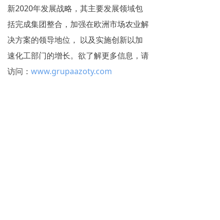
新2020年发展战略，其主要发展领域包
括完成集团整合，加强在欧洲市场农业解
决方案的领导地位， 以及实施创新以加
速化工部门的增长。
欲了解更多信息，请
访问：
www.grupaazoty.com