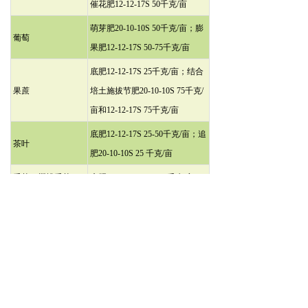
催花肥12-12-17S 50千克/亩
萌芽肥20-10-10S 50千克/亩；膨
葡萄
果肥12-12-17S 50-75千克/亩
底肥12-12-17S 25千克/亩；结合
果蔗
培土施拔节肥20-10-10S 75千克/
亩和12-12-17S 75千克/亩
底肥12-12-17S 25-50千克/亩；追
茶叶
肥20-10-10S 25 千克/亩
番茄、樱桃番茄、
底肥12-12-17S 50-100千克/亩；
辣椒、茄子、黄瓜
追肥20-10-10S/12-12-17S 25千
和苦瓜等
克/亩/次
底肥12-12-17S 50-75千克/亩，果
西瓜、草莓
实膨大期施12-12-17S 25千克/亩
底肥12-12-17S 50-75千克/亩；球
芋头、生姜、淮
茎/块茎/肉质根生长期施12-12-