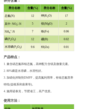
养分含量：
养分名称
含量(%)
养分名称
含量(%)
钾(K
O)
总氮(N)
12
17
2
-
5
镁(MgO)
2
其中: NO
-N
3
+
7
铁(Fe)
0.06
NH
-N
4
磷(P
O
)
12
硼(B)
0.02
2
5
水溶磷(P
O
)
9.6
锌(Zn)
0.01
2
5
产品特点：
1. 兼含硝态氮和铵态氮，高钾配方含镁及微量元素。
2. 80%磷是水溶磷，水溶性好。
3. 加硝化抑制剂DMPP，提高氮利用率，有铵态氮营养
特性(促根系和座果等)。
4. 施用诺泰克，节肥省工，高产优质。
使用方法：
作物
施肥数量