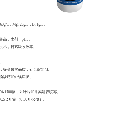
160g/L，Mg: 20g/L，B: 1g/L。
量较高，水剂，pH6。
性技术，提高吸收效率。
长。
膨大，提高果实品质，延长货架期。
正作物缺钙和缺镁症状。
000-1500倍，对叶片和果实进行喷雾。
0.5-2升/亩（8-30升/公顷）。