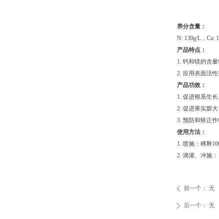
养分含量：
N: 130g/L，Ca: 
产品特点：
1. 钙和镁的含
2. 应用表面活
产品功效：
1. 促进根系生
2. 促进果实
3. 预防和矫
使用方法：
1. 喷施：稀释1
2. 滴灌、冲施： 
前一个：
无
ꄴ
后一个：
无
ꄲ